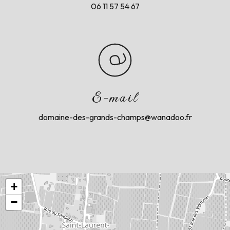
06 11 57 54 67
E-mail
domaine-des-grands-champs@wanadoo.fr
+
−