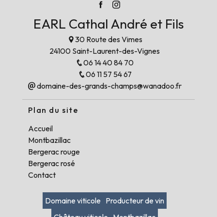
EARL Cathal André et Fils
30 Route des Vimes
24100 Saint-Laurent-des-Vignes
06 14 40 84 70
06 11 57 54 67
domaine-des-grands-champs@wanadoo.fr
Plan du site
Accueil
Montbazillac
Bergerac rouge
Bergerac rosé
Contact
Domaine viticole
Producteur de vin